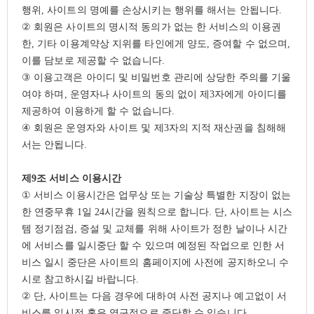
행위
,
사이트의 명예를 손상시키는 행위를 해서는 안됩니다
.
②
회원은 사이트의 명시적 동의가 없는 한 서비스의 이용권
한
,
기타 이용계약상 지위를 타인에게 양도
,
증여할 수 없으며
,
이를 담보로 제공할 수 없습니다
.
③
이용고객은 아이디 및 비밀번호 관리에 상당한 주의를 기울
여야 하며
,
운영자나 사이트의 동의 없이 제
3
자에게 아이디를
제공하여 이용하게 할 수 없습니다
.
④
회원은 운영자와 사이트 및 제
3
자의 지적 재산권을 침해해
서는 안됩니다
.
제
9
조 서비스 이용시간
①
서비스 이용시간은 업무상 또는 기술상 특별한 지장이 없는
한 연중무휴
1
일
24
시간을 원칙으로 합니다
.
단
,
사이트는 시스
템 정기점검
,
증설 및 교체를 위해 사이트가 정한 날이나 시간
에 서비스를 일시중단 할 수 있으며 예정된 작업으로 인한 서
비스 일시 중단은 사이트의 홈페이지에 사전에 공지하오니 수
시로 참고하시길 바랍니다
.
②
단
,
사이트는 다음 경우에 대하여 사전 공지나 예고없이 서
비스를 일시적 혹은 영구적으로 중단할 수 있습니다
.