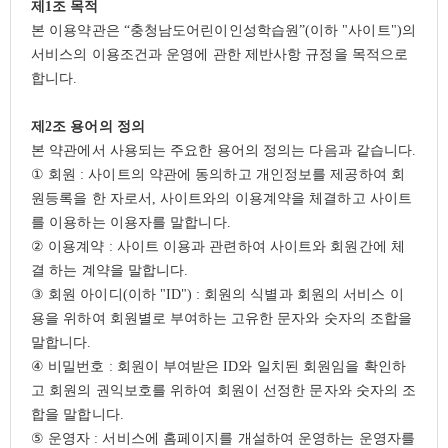
제
1
조 목적
본 이용약관은
“
충청남도어린이인성학습원
”(
이하
"
사이트
")
의
서비스의 이용조건과 운영에 관한 제반사항 규정을 목적으로
합니다
.
제
2
조 용어의 정의
본 약관에서 사용되는 주요한 용어의 정의는 다음과 같습니다
.
①
회원
:
사이트의 약관에 동의하고 개인정보를 제공하여 회
원등록을 한 자로서
,
사이트와의 이용계약을 체결하고 사이트
를 이용하는 이용자를 말합니다
.
②
이용계약
:
사이트 이용과 관련하여 사이트와 회원간에 체
결 하는 계약을 말합니다
.
③
회원 아이디
(
이하
"ID") :
회원의 식별과 회원의 서비스 이
용을 위하여 회원별로 부여하는 고유한 문자와 숫자의 조합을
말합니다
.
④
비밀번호
:
회원이 부여받은
ID
와 일치된 회원임을 확인하
고 회원의 권익보호를 위하여 회원이 선정한 문자와 숫자의 조
합을 말합니다
.
⑤
운영자
:
서비스에 홈페이지를 개설하여 운영하는 운영자를