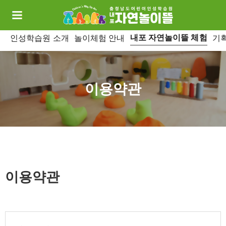
내포 자연놀이뜰 체험
인성학습원 소개
놀이체험 안내
기
이용약관
이용약관