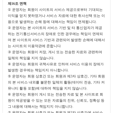
제
16
조 면책
①
운영자는 회원이 사이트의 서비스 제공으로부터 기대되는
이익을 얻지 못하였거나 서비스 자료에 대한 취사선택 또는 이
용으로 발생하는 손해 등에 대해서는 책임이 면제됩니다
.
②
운영자는 본 사이트의 서비스 기반 및 타 통신업자가 제공
하는 전기통신서비스의 장애로 인한 경우에는 책임이 면제되
며 본 사이트의 서비스 기반과 관련되어 발생한 손해에 대해서
는 사이트의 이용약관에 준합니다
③
운영자는 회원이 저장
,
게시 또는 전송한 자료와 관련하여
일체의 책임을 지지 않습니다
.
④
운영자는 회원의 귀책사유로 인하여 서비스 이용의 장애가
발생한 경우에는 책임지지 아니합니다
.
⑤
운영자는 회원 상호간 또는 회원과 제
3
자 상호간
,
기타 회원
의 본 서비스 내외를 불문한 일체의 활동
(
데이터 전송
,
기타 커
뮤니티 활동 포함
)
에 대하여 책임을 지지 않습니다
.
⑥
운영자는 회원이 게시 또는 전송한 자료 및 본 사이트로 회
원이 제공받을 수 있는 모든 자료들의 진위
,
신뢰도
,
정확성 등
그 내용에 대해서는 책임지지 아니합니다
.
⑦
운영자는 회원 상호간 또는 회원과 제
3
자 상호간에 서비스